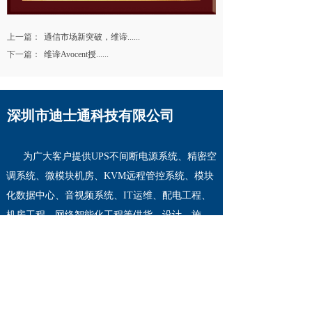
上一篇：
通信市场新突破，维谛......
下一篇：
维谛Avocent授......
深圳市迪士通科技有限公司
为广大客户提供UPS不间断电源系统、精密空
调系统、微模块机房、KVM远程管控系统、模块
化数据中心、音视频系统、IT运维、配电工程、
机房工程、网络智能化工程等供货、设计、施
工、安装、维修、维护于一体的高科技专业公司
电 话：0755-25885663 82348845
24小时服务热线：
4000-176-858
19168797665
邮 箱：distong8@163.com