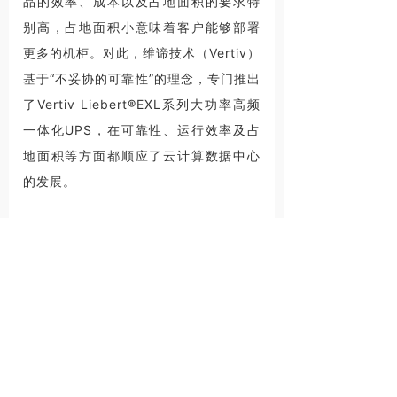
品的效率、成本以及占地面积的要求特
别高，占地面积小意味着客户能够部署
更多的机柜。对此，维谛技术（Vertiv）
基于“不妥协的可靠性”的理念，专门推出
了Vertiv Liebert®EXL系列大功率高频
一体化UPS，在可靠性、运行效率及占
地面积等方面都顺应了云计算数据中心
的发展。
实际上，随着行业趋势的不断发展以及
由此带来的全新市场需求，也正在对关
键基础设施应用带来深刻变革，这需要
厂商审时度势进行针对性的研发布局。
比如，过去数据中心的UPS系统和配电
系统分别部署，部署过程复杂且占地较
大。维谛技术（Vertiv）推出的